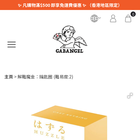
✨ 凡購物滿$500 即享免運費優惠 ✨ （香港地區限定）
0
主頁
解難魔金：鑰匙圈 (難易度:2)