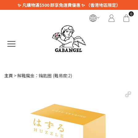
✨ 凡購物滿$500 即享免運費優惠 ✨ （香港地區限定）
0
主頁
解難魔金：鑰匙圈 (難易度:2)