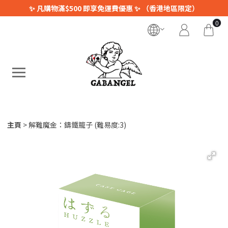
✨ 凡購物滿$500 即享免運費優惠 ✨ （香港地區限定）
0
主頁
解難魔金：鑄鐵籠子 (難易度:3)