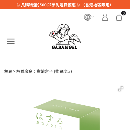
✨ 凡購物滿$500 即享免運費優惠 ✨ （香港地區限定）
0
主頁
解難魔金：齒輪盒子 (難易度:3)