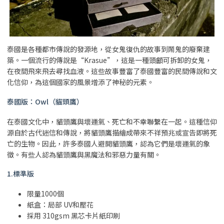
泰國是各種都市傳說的發源地，從女鬼復仇的故事到鬧鬼的廢棄建
築。一個流行的傳說是“Krasue”，這是一種頭顱可拆卸的女鬼，
在夜間飛來飛去尋找血液。這些故事豐富了泰國豐富的民間傳說和文
化信仰，為這個國家的風景增添了神秘的元素。
泰國版：Owl（貓頭鷹）
在泰國文化中，貓頭鷹與壞運氣、死亡和不幸聯繫在一起。這種信仰
源自於古代迷信和傳說，將貓頭鷹描繪成帶來不祥預兆或宣告即將死
亡的生物。因此，許多泰國人避開貓頭鷹，認為它們是壞運氣的象
徵。有些人認為貓頭鷹與黑魔法和邪惡力量有關。
1.標準版
限量1000個
紙盒：局部 UV和壓花
採用 310gsm 黑芯卡片紙印刷