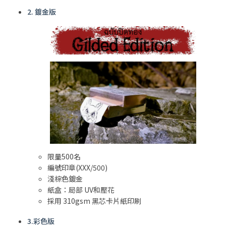
2. 鍍金版
限量500名
編號印章(XXX/500)
淺棕色鍍金
紙盒：局部 UV和壓花
採用 310gsm 黑芯卡片紙印刷
3.彩色版