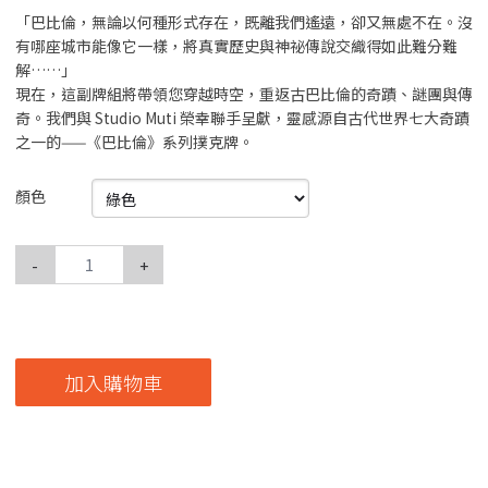
「巴比倫，無論以何種形式存在，既離我們遙遠，卻又無處不在。沒
有哪座城市能像它一樣，將真實歷史與神祕傳說交織得如此難分難
解……」
現在，這副牌組將帶領您穿越時空，重返古巴比倫的奇蹟、謎團與傳
奇。我們與 Studio Muti 榮幸聯手呈獻，靈感源自古代世界七大奇蹟
之一的——《巴比倫》系列撲克牌。
顏色
-
+
加入購物車