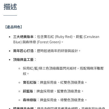
描述
【產品特色】
三大絕美版本
：包含寶石紅 (Ruby Red)、蔚藍 (Cerulean
Blue) 與森林綠 (Forest Green)。
兩年匠心打造
：歷時超過兩年的研發與設計。
頂級牌盒工藝
：
採用紅/藍/綠三色頂級霧面閃光紙材，搭配精緻浮雕壓
紋。
寶石紅版
：牌盒採用金、紅雙色頂級燙金。
蔚藍版
：牌盒採用銀、藍雙色頂級燙金。
森林綠版
：牌盒採用金、綠雙色頂級燙金。
精美牌盒內襯
：牌盒內側同樣具備燙金細節，並繪有巴比倫奇