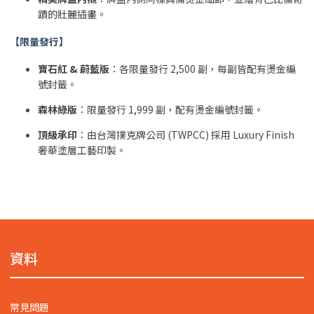
蹟的壯麗插畫。
【限量發行】
寶石紅 & 蔚藍版
：各限量發行 2,500 副，每副皆配有燙金編
號封籤。
森林綠版
：限量發行 1,999 副，配有燙金編號封籤。
頂級承印
：由台灣撲克牌公司 (TWPCC) 採用 Luxury Finish
奢華塗層工藝印製。
資料
常見問題