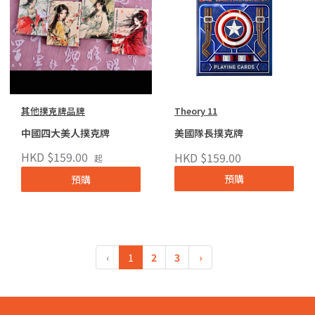
其他撲克牌品牌
Theory 11
中國四大美人撲克牌
美國隊長撲克牌
HKD $159.00
HKD $159.00
起
預購
預購
‹
1
2
3
›